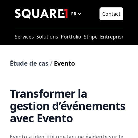
Square1
Contact
FR
Services
Solutions
Portfolio
Stripe
Entreprise
Squ
Étude de cas
/
Evento
Transformer la
gestion d’événements
avec Evento
Evento a identifié une lacune évidente sur le